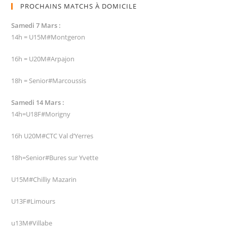
PROCHAINS MATCHS À DOMICILE
Samedi 7 Mars :
14h = U15M#Montgeron
16h = U20M#Arpajon
18h = Senior#Marcoussis
Samedi 14 Mars :
14h=U18F#Morigny
16h U20M#CTC Val d’Yerres
18h=Senior#Bures sur Yvette
U15M#Chilliy Mazarin
U13F#Limours
u13M#Villabe