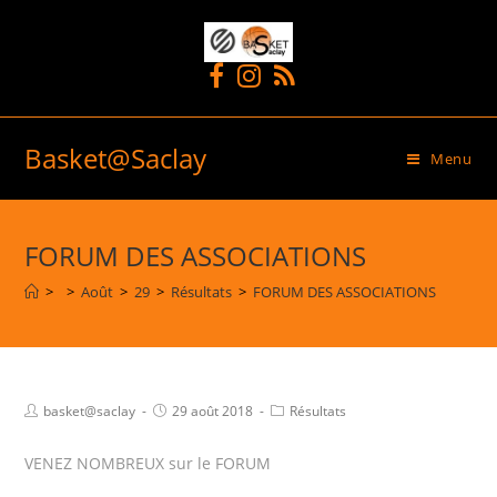
Basket@Saclay
Menu
FORUM DES ASSOCIATIONS
>
>
Août
>
29
>
Résultats
>
FORUM DES ASSOCIATIONS
basket@saclay
29 août 2018
Résultats
VENEZ NOMBREUX sur le FORUM