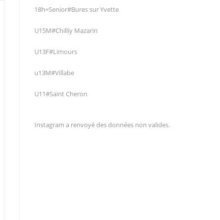
18h=Senior#Bures sur Yvette
U15M#Chilliy Mazarin
U13F#Limours
u13M#Villabe
U11#Saint Cheron
Instagram a renvoyé des données non valides.