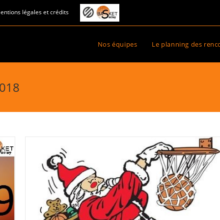
entions légales et crédits
Nos équipes
Le planning des renc
2018