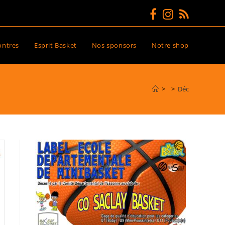
ontres
Esprit Basket
Nos sponsors
Notre shop
>
>
Déc