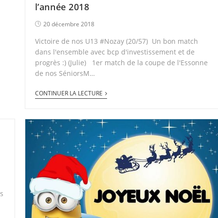
l’année 2018
20 décembre 2018
Victoire de nos U13 #Nozay (20/57) Un bon match
dans l'ensemble avec bcp d'investissement et de
progrès :) (Julie) 1er match de la coupe de l'Essonne
de nos SéniorsM…
CONTINUER LA LECTURE
ts