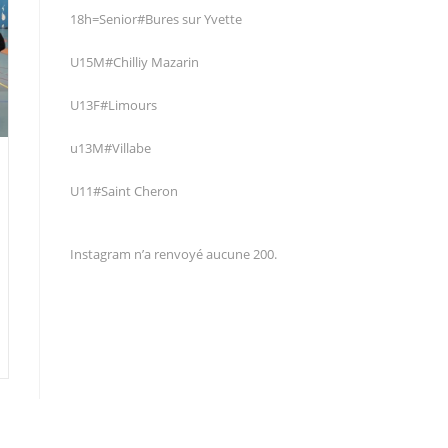
18h=Senior#Bures sur Yvette
U15M#Chilliy Mazarin
U13F#Limours
u13M#Villabe
U11#Saint Cheron
Instagram n’a renvoyé aucune 200.