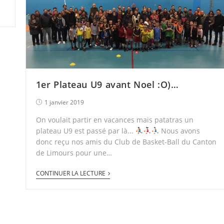
1er Plateau U9 avant Noel :O)…
1 janvier 2019
On voulait partir en vacances mais patatras un
plateau U9 est passé par là...
Nous avons
donc reçu nos amis du Club de Basket-Ball du Canton
de Limours pour une…
CONTINUER LA LECTURE