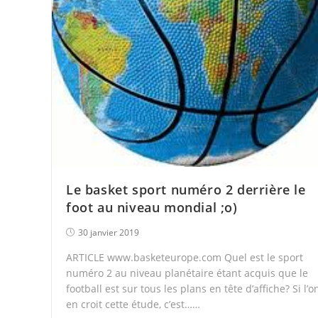
Le basket sport numéro 2 derrière le
foot au niveau mondial ;o)
30 janvier 2019
ARTICLE www.basketeurope.com Quel est le sport
numéro 2 au niveau planétaire étant acquis que le
football est sur tous les plans en tête d’affiche? Si l’o
en croit cette étude, c’est……