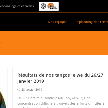
entions légales et crédits
Nos équipes
Le planning des renc
9
Résultats de nos tangos le we du 26/27
Janvier 2019
28 janvier 2019
U15F : Defaite à Domicile#Brunoy (41-67) Une
concentration difficile à trouver, des efforts difficiles à