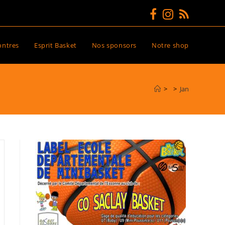
ontres
Esprit Basket
Nos sponsors
Notre shop
>
>
Jan