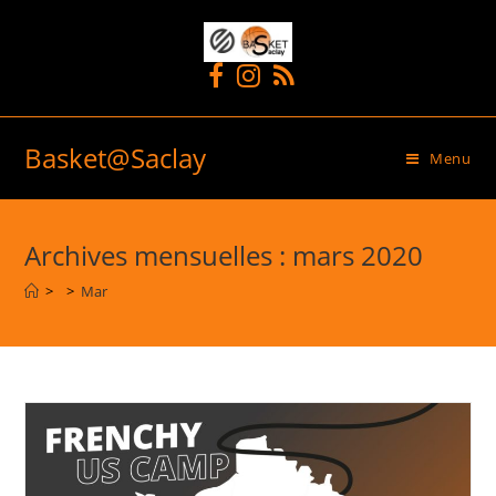
Basket@Saclay
Menu
Archives mensuelles : mars 2020
>
>
Mar