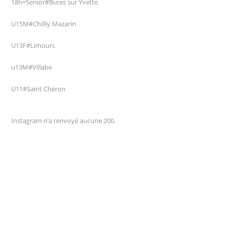
18h=Senior#Bures sur Yvette
U15M#Chilliy Mazarin
U13F#Limours
u13M#Villabe
U11#Saint Cheron
Instagram n’a renvoyé aucune 200.