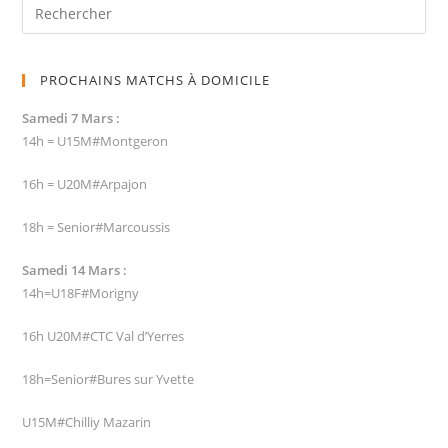
PROCHAINS MATCHS À DOMICILE
Samedi 7 Mars :
14h = U15M#Montgeron
16h = U20M#Arpajon
18h = Senior#Marcoussis
Samedi 14 Mars :
14h=U18F#Morigny
16h U20M#CTC Val d’Yerres
18h=Senior#Bures sur Yvette
U15M#Chilliy Mazarin