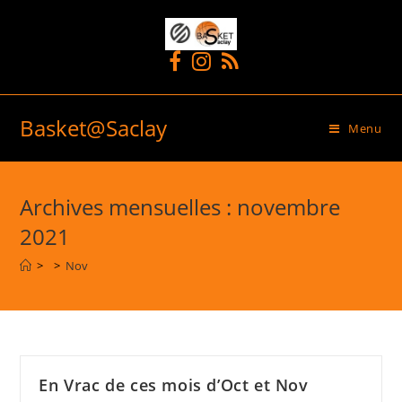
Basket@Saclay
Menu
Archives mensuelles : novembre
2021
>
>
Nov
En Vrac de ces mois d’Oct et Nov