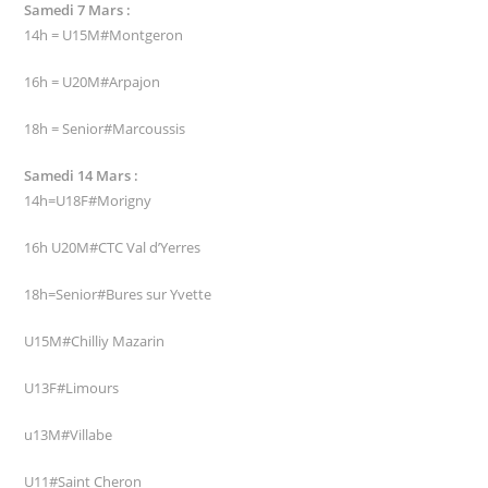
Samedi 7 Mars :
14h = U15M#Montgeron
16h = U20M#Arpajon
18h = Senior#Marcoussis
Samedi 14 Mars :
14h=U18F#Morigny
16h U20M#CTC Val d’Yerres
18h=Senior#Bures sur Yvette
U15M#Chilliy Mazarin
U13F#Limours
u13M#Villabe
U11#Saint Cheron