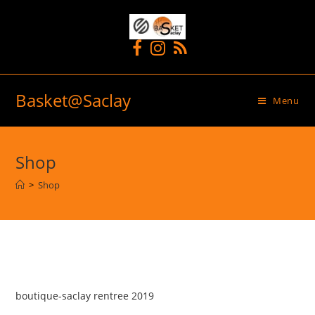
Basket@Saclay
Menu
Shop
>
Shop
boutique-saclay rentree 2019