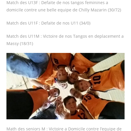
Match des U13F : Defaite de nos tangos feminines a
domicile contre une belle equipe de Chilly Mazarin (30/72)
Match des U11F : Defaite de nos U11 (34/0)
Match des U11M : Victoire de nos Tangos en deplacement a
Massy (18/31)
Math des seniors M : Victoire a Domicile contre l’equipe de