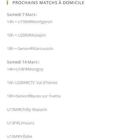
PROCHAINS MATCHS À DOMICILE
Samedi 7 Mars :
14h = U15M#Montgeron
16h = U20M#Arpajon
18h = Senior#Marcoussis
Samedi 14 Mars :
14h=U18F#Morigny
16h U20M#CTC Val d’Yerres
18h=Senior#Bures sur Yvette
U15M#Chilliy Mazarin
U13F#Limours
u13M#Villabe