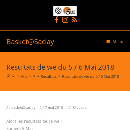
Basket@Saclay
Menu
Resultats de we du 5 / 6 Mai 2018
>
>
Mai
>
7
>
Résultats
>
Resultats de we du 5 / 6 Mai 2018
basket@saclay
7 mai 2018
Résultats
Alors les resultats de ce we :
Samedi 5 Mai