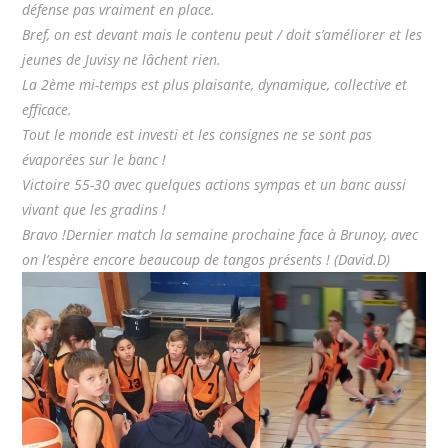
défense pas vraiment en place.
Bref, on est devant mais le contenu peut / doit s’améliorer et les
jeunes de Juvisy ne lâchent rien.
La 2ème mi-temps est plus plaisante, dynamique, collective et
efficace.
Tout le monde est investi et les consignes ne se sont pas
évaporées sur le banc !
Victoire 55-30 avec quelques actions sympas et un banc aussi
vivant que les gradins !
Bravo !Dernier match la semaine prochaine face à Brunoy, avec
on l’espère encore beaucoup de tangos présents ! (David.D)