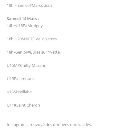
18h = Senior#Marcoussis
Samedi 14 Mars :
14h=U18F#Morigny
16h U20M#CTC Val d’Yerres
18h=Senior#Bures sur Yvette
U15M#Chilliy Mazarin
U13F#Limours
u13M#Villabe
U11#Saint Cheron
Instagram a renvoyé des données non valides.