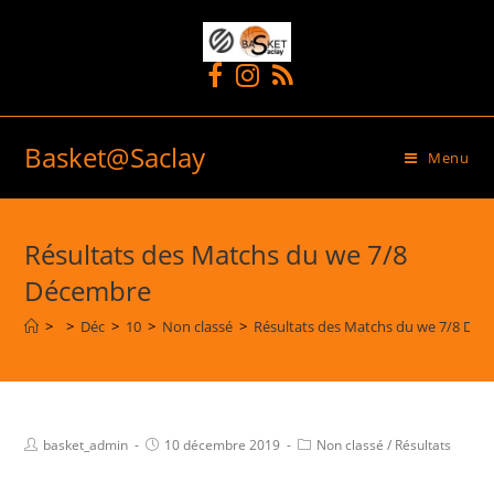
Basket@Saclay
Menu
Résultats des Matchs du we 7/8
Décembre
>
>
Déc
>
10
>
Non classé
>
Résultats des Matchs du we 7/8 Dé
basket_admin
10 décembre 2019
Non classé
/
Résultats