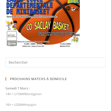
PROCHAINS MATCHS À DOMICILE
Samedi 7 Mars :
14h = U15M#Montgeron
16h = U20M#Arpajon