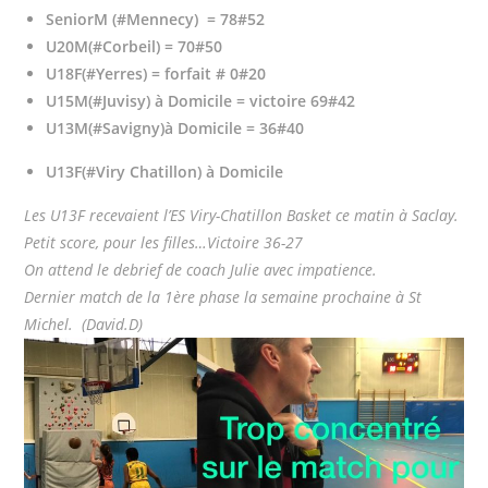
SeniorM (#Mennecy) = 78#52
U20M(#Corbeil) = 70#50
U18F(#Yerres) = forfait # 0#20
U15M(#Juvisy) à Domicile = victoire 69#42
U13M
(#Savigny)à Domicile = 36#40
U13F(#Viry Chatillon) à Domicile
Les U13F recevaient l’ES Viry-Chatillon Basket ce matin à Saclay.
Petit score, pour les filles…Victoire 36-27
On attend le debrief de coach Julie avec impatience.
Dernier match de la 1ère phase la semaine prochaine à St
Michel. (David.D)