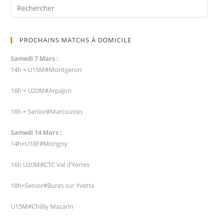
PROCHAINS MATCHS À DOMICILE
Samedi 7 Mars :
14h = U15M#Montgeron
16h = U20M#Arpajon
18h = Senior#Marcoussis
Samedi 14 Mars :
14h=U18F#Morigny
16h U20M#CTC Val d’Yerres
18h=Senior#Bures sur Yvette
U15M#Chilliy Mazarin