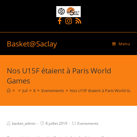
Basket@Saclay
Menu
Nos U15F étaient à Paris World
Games
>
>
Juil
>
8
>
Evenements
>
Nos U15F étaient à Paris World Gam
basket_admin
8 juillet 2019
Evenements